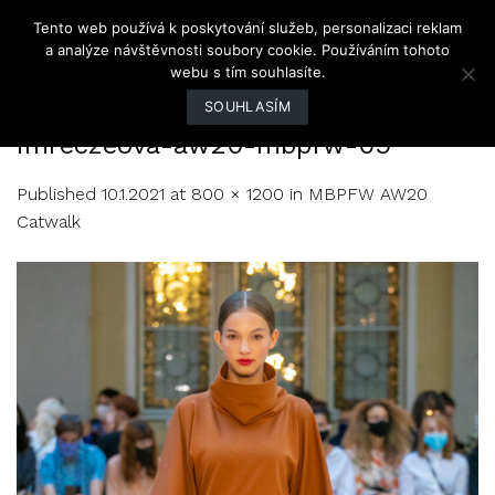
Skip
Tento web používá k poskytování služeb, personalizaci reklam
to
a analýze návštěvnosti soubory cookie. Používáním tohoto
content
webu s tím souhlasíte.
SOUHLASÍM
imreczeova-aw20-mbpfw-09
Published
10.1.2021
at
800 × 1200
in
MBPFW AW20
Catwalk